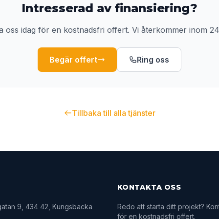
Intresserad av
finansiering
?
a oss idag för en kostnadsfri offert. Vi återkommer inom 24
Begär offert
Ring oss
Tillbaka till alla tjänster
KONTAKTA OSS
gatan 9, 434 42, Kungsbacka
Redo att starta ditt projekt? Ko
för en kostnadsfri offert.