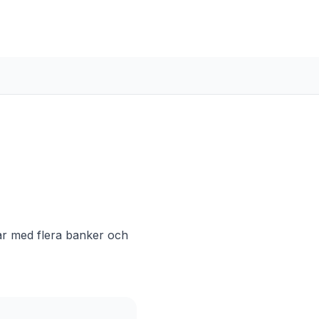
0300-685194
etar med flera banker och